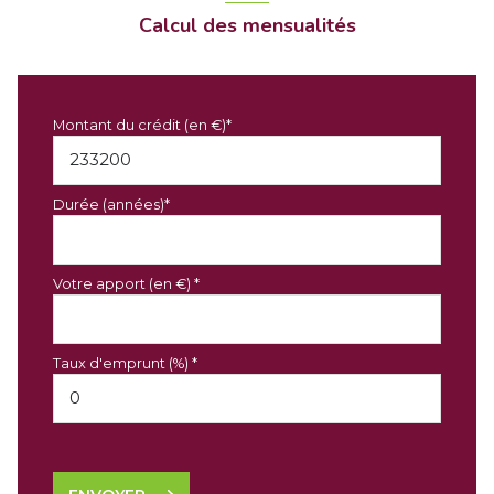
Calcul des mensualités
Montant du crédit (en €)*
Durée (années)*
Votre apport (en €) *
Taux d'emprunt (%) *