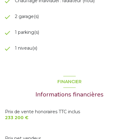
Chauffage individuel : radiateur (fioul)
2 garage(s)
1 parking(s)
1 niveau(x)
FINANCIER
Informations financières
Prix de vente honoraires TTC inclus
233 200 €
Prix net vendeur