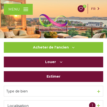
0
FR
MENU
Acheter
de l'ancien
Louer
De l'ancien
Estimer
à l'année
En saisonnier
Type de bien
1
Localisation